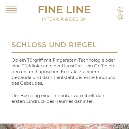
Skip
Kon
FINE
to
TEL. (+49) - (0)2471 13 58 77
Primary
LINE
Menu
content
E-Mail: info@fine-line.be
Interior
&
FINE
Design
SCHLOSS UND RIEGEL
GmbH
LINE
Schloss
Interior
Ob ein Türgriff mit Fingerscan-Technologie oder
und
eine Türklinke an einer Haustüre – ein Griff bietet
den ersten haptischen Kontakt zu einem
&
Gebäude und damit entsteht der erste Eindruck
Riegel
des Gebäudes.
Design
Der Beschlag einer Innentür vermittelt den
GmbH
ersten Eindruck des Raumes dahinter.
Design
is